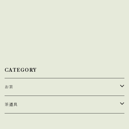
CATEGORY
お茶
玉露
茶道具
煎茶
茶盌