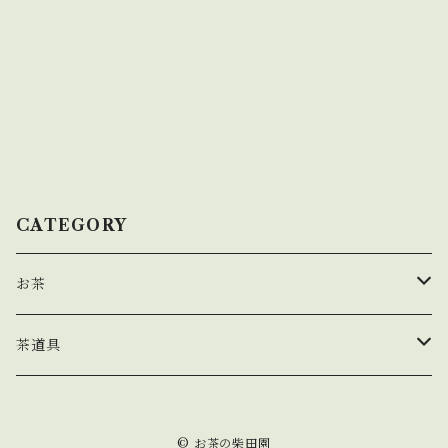
CATEGORY
お茶
玉露
茶道具
煎茶
茶盌
© お茶の柴田園