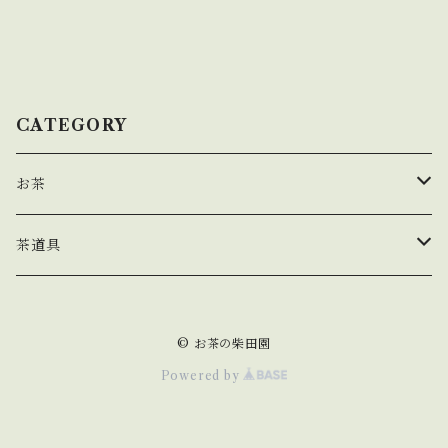
CATEGORY
お茶
玉露
茶道具
煎茶
茶盌
© お茶の柴田園
茎茶
Powered by
玄米茶