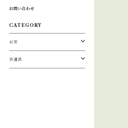
お問い合わせ
CATEGORY
お茶
玉露
茶道具
煎茶
茶盌
茎茶
玄米茶