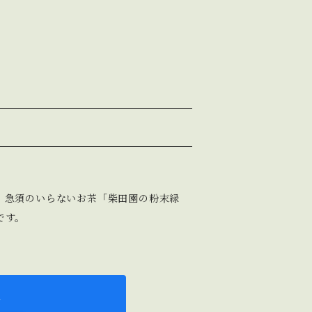
、急須のいらないお茶「柴田園の粉末緑
です。
k