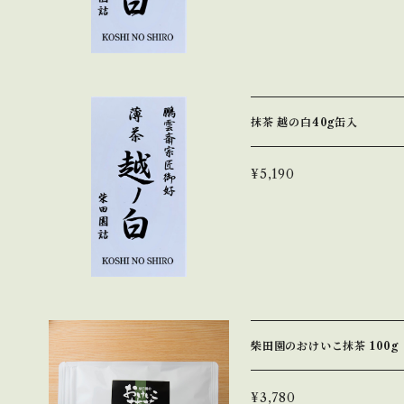
抹茶 越の白40g缶入
¥5,190
柴田園のおけいこ抹茶 100g
¥3,780