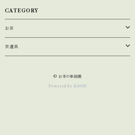
CATEGORY
お茶
玉露
茶道具
煎茶
茶盌
© お茶の柴田園
茎茶
Powered by
玄米茶
ほうじ茶