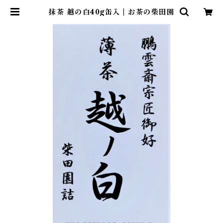
抹茶 越の白40g缶入 | お茶の柴田園