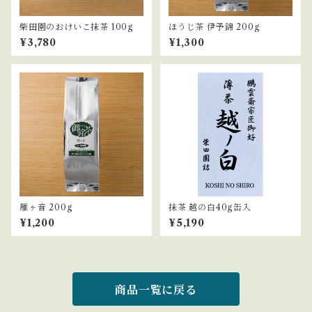
柴田園のおけいこ抹茶 100g
ほうじ茶 伊予錦 200g
¥3,780
¥1,300
雁ヶ音 200g
抹茶 越の白40g缶入
¥1,200
¥5,190
商品一覧に戻る