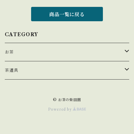
商品一覧に戻る
CATEGORY
お茶
玉露
茶道具
煎茶
茶盌
© お茶の柴田園
茎茶
Powered by
玄米茶