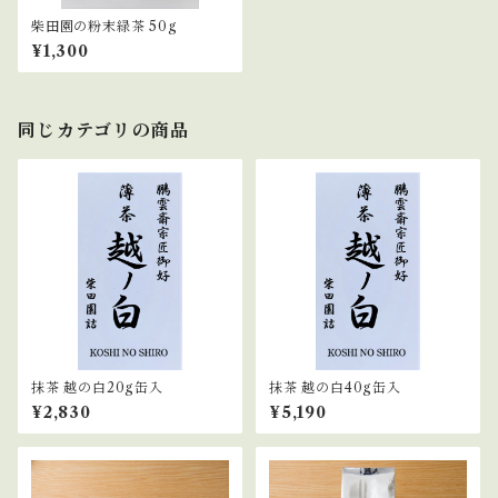
柴田園の粉末緑茶 50g
¥1,300
同じカテゴリの商品
抹茶 越の白20g缶入
抹茶 越の白40g缶入
¥2,830
¥5,190