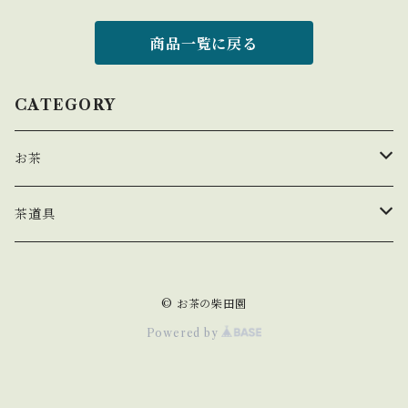
商品一覧に戻る
CATEGORY
お茶
玉露
茶道具
煎茶
茶盌
© お茶の柴田園
茎茶
Powered by
玄米茶