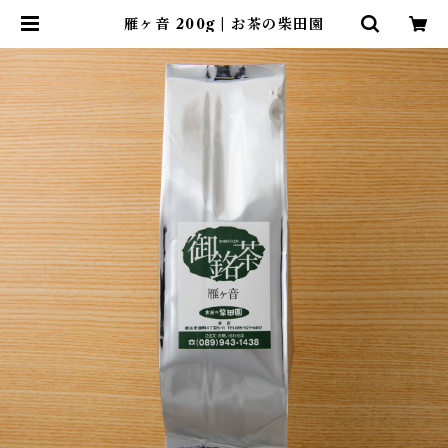
雁ヶ音 200g | お茶の柴田園