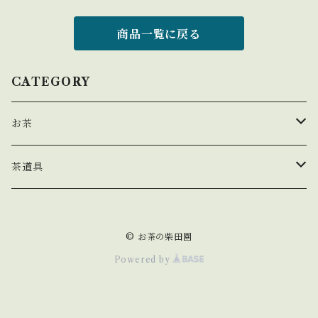
商品一覧に戻る
CATEGORY
お茶
玉露
茶道具
煎茶
茶盌
© お茶の柴田園
茎茶
Powered by
玄米茶