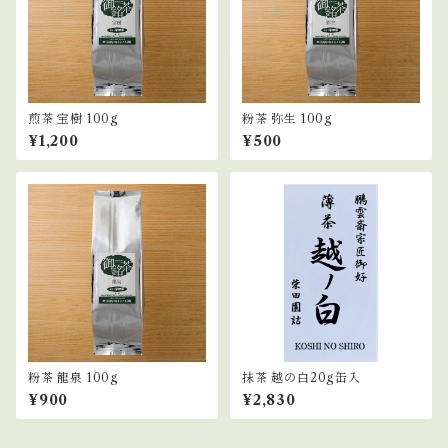
煎茶 宝樹 100g
粉茶 弥生 100g
¥1,200
¥500
粉茶 龍泉 100g
抹茶 越の白20g缶入
¥900
¥2,830