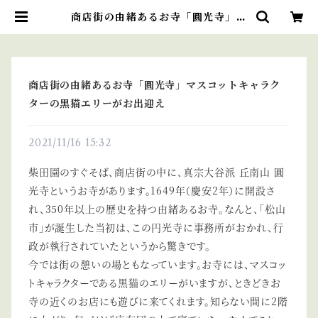
商店街の由緒あるお寺「圓光寺」マ
スコットキャラクターの黒猫エリー
がお出迎え | お茶の柴田園
商店街の由緒あるお寺「圓光寺」マスコットキャラク
ターの黒猫エリーがお出迎え
2021/11/16 15:32
柴田園のすぐそば、商店街の中に、真宗大谷派 丘南山 圓
光寺というお寺があります。1649年（慶安2年）に開設さ
れ、350年以上の歴史を持つ由緒あるお寺。なんと、「松山
市」が誕生した当初は、この円光寺に事務所がおかれ、行
政が執行されていたというから驚きです。
今では街の憩いの場ともなっています。お寺には、マスコッ
トキャラクターである黒猫のエリーがいますが、ときどきお
寺の近くのお店にも遊びに来てくれます。知らない間に2階