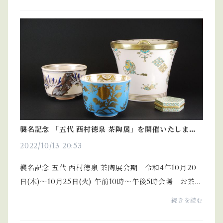
襲名記念 「五代 西村德泉 茶陶展」を開催いたしま
す。
2022/10/13 20:53
襲名記念 五代 西村德泉 茶陶展会期 令和4年10月20
日(木)～10月25日(火) 午前10時～午後5時会場 お茶の
柴田園2階展示会場五代 西村德泉氏の襲名を記念した
続きを読む
茶陶展を開催いたします。三代德泉、四代德泉のもと