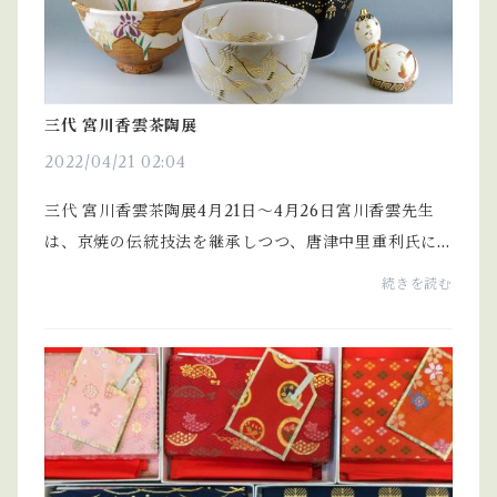
三代 宮川香雲茶陶展
2022/04/21 02:04
三代 宮川香雲茶陶展4月21日～4月26日宮川香雲先生
は、京焼の伝統技法を継承しつつ、唐津中里重利氏に
も師事され、新たな表現にも意欲的に取り組まれてい
続きを読む
ます。今回は、茶盌、水指、香合、花入などの茶陶を
展示し...