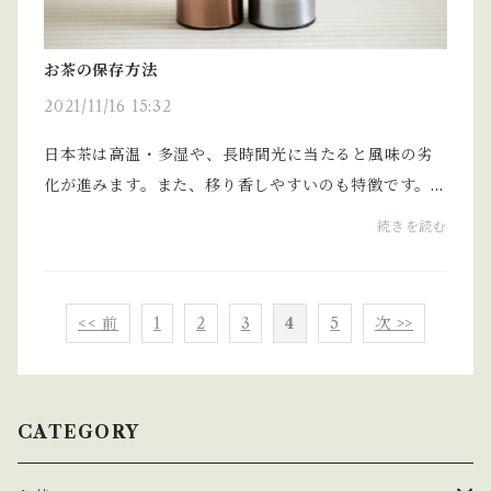
お茶の保存方法
2021/11/16 15:32
日本茶は高温・多湿や、長時間光に当たると風味の劣
化が進みます。また、移り香しやすいのも特徴です。長
期間使用されない場合は、密封した状態での冷蔵保存
続きを読む
をおすすめします。ただし、ご使用の際には事前に冷
蔵...
<< 前
1
2
3
4
5
次 >>
CATEGORY